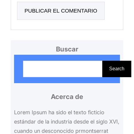
Buscar
B
u
Search
s
c
Acerca de
a
r
Lorem Ipsum ha sido el texto ficticio
estándar de la industria desde el siglo XVI,
cuando un desconocido prmontserrat