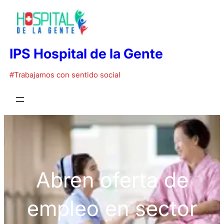
Saltar
al
contenido
IPS Hospital de la Gente
#Trabajamos con sentido social
Abren oferta de
empleo en sector