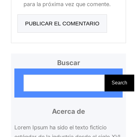
para la próxima vez que comente.
Buscar
B
u
Search
s
c
Acerca de
a
r
Lorem Ipsum ha sido el texto ficticio
estándar de la industria desde el siglo XVI,