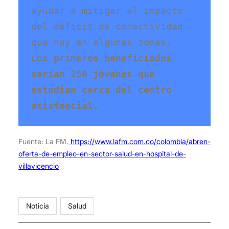
ayudar a mitigar el impacto 
del déficit de conectividad 
que hay en algunas zonas. 
Los 
primeros beneficiados 
serían 250 jóvenes que 
estudian cerca del centro 
asistencial.
Fuente: La FM.
https://www.lafm.com.co/colombia/abren-
oferta-de-empleo-en-sector-salud-en-hospital-de-
villavicencio
Noticia
Salud